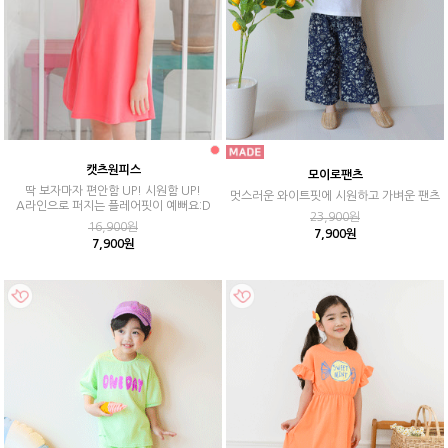
캣츠원피스
모이로팬츠
딱 보자마자 편안함 UP! 시원함 UP!
멋스러운 와이트핏에 시원하고 가벼운 팬츠
A라인으로 퍼지는 플레어핏이 예뻐요:D
23,900원
16,900원
7,900원
7,900원