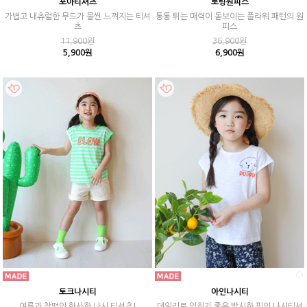
포아티셔츠
토링원피스
가볍고 내츄럴한 무드가 물씬 느껴지는 티셔
통통 튀는 매력이 돋보이는 플라워 패턴의 원
츠
피스
11,900원
36,900원
5,900원
6,900원
토크나시티
아인나시티
여름과 찰떡인 화사한 나시 티셔츠!
데일리로 입히기 좋은 박시한 핏의 나시티셔