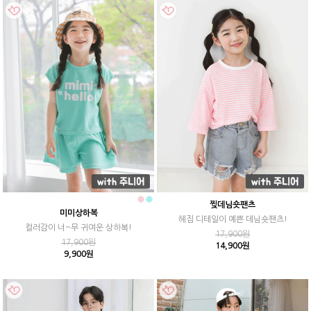
찢데님숏팬츠
미미상하복
헤짐 디테일이 예쁜 데님숏팬츠!
컬러감이 너~무 귀여운 상하복!
17,900원
17,900원
14,900원
9,900원