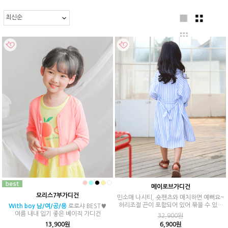
메이로브가디건
모리스7부가디건
민소매 나시티, 숏팬츠와 매치하면 예뻐요~
허리조절 끈이 포함되어 있어 묶을 수 있어
With boy 남/여/공/용
로로샤 BEST♥
요:D
여름 내내 입기 좋은 베이직 가디건
32,900원
13,900원
6,900원