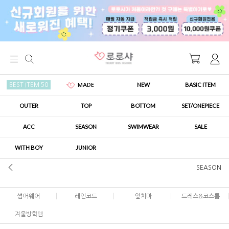
NEW
BASIC ITEM
BEST ITEM 50
MADE
OUTER
TOP
BOTTOM
SET/ONEPIECE
ACC
SEASON
SWIMWEAR
SALE
WITH BOY
JUNIOR
SEASON
썸머웨어
레인코트
앞치마
드레스&코스튬
겨울방학템