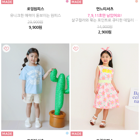
로잉원피스
먼느티셔츠
유니크한 매력이 돋보이는 원피스
7,9,11호만 남았어요!
살구컬러와 묶는 포인트로 큐티한 데일리 티
29,900원
셔츠
14,900원
9,900원
2,900원