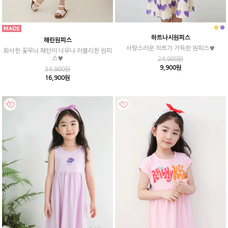
하트나시원피스
해린원피스
사랑스러운 하트가 가득한 원피스♥
화사한 꽃무늬 패턴이 너무나 러블리한 원피
스♥
24,900원
9,900원
34,900원
16,900원