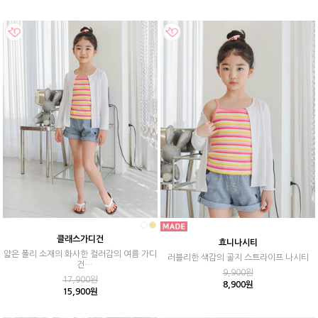
클래스가디건
효니나시티
얇은 폴리 소재의 화사한 컬러감의 여름 가디
러블리한 색감의 골지 스트라이프 나시티
건
9,900원
자외선과 에어컨 바람을 막아주는 필수 아이
17,900원
8,900원
템 ♥
15,900원