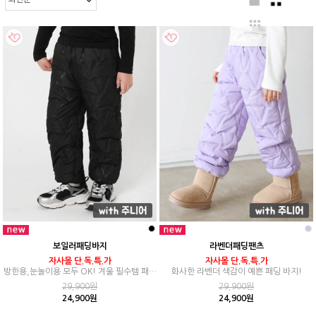
보일러패딩바지
라벤더패딩팬츠
자사몰 단.독.특.가
자사몰 단.독.특.가
방한용,눈놀이용 모두 OK! 겨울 필수템 패딩
화사한 라벤더 색감이 예쁜 패딩 바지!
바지!
29,900원
29,900원
24,900원
24,900원