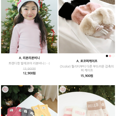
A. 리본리본비니
A. 로코퍼케이프
트렌디한 발레코어 리본비니▷◁
(3color) 퀄리티부터 다른 부드러운 감촉의
13,900원
퍼 케이프
12,900원
15,900원