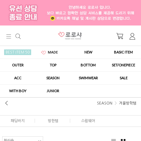
NEW
BASIC ITEM
BEST ITEM 50
MADE
OUTER
TOP
BOTTOM
SET/ONEPIECE
ACC
SEASON
SWIMWEAR
SALE
WITH BOY
JUNIOR
SEASON
겨울방학템
패딩바지
방한템
스윔웨어