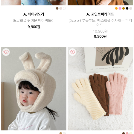
A. 베어귀도리
A. 포인트퍼케이프
뽀글뽀글 귀여운 베어귀도리
(5color) 부들부들. 따스함을 선사하는 퍼케
이프.
9,900원
10,900원
8,900원