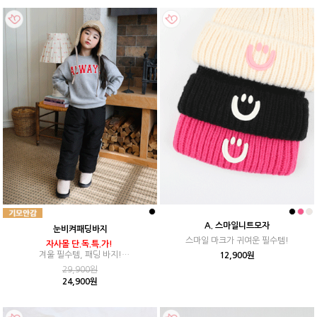
A. 스마일니트모자
눈비켜패딩바지
스마일 마크가 귀여운 필수템!
자사몰 단.독.특.가!
겨울 필수템, 패딩 바지!
12,900원
생활 방수, 발열 안감으로 무장!
29,900원
24,900원