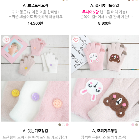
A. 골지롱니트장갑
A. 뽀글토끼모자
주니어&맘
핸드폰 터치 가능!
귀가 쫑긋!귀여운 겨울 한파템!
손목이 길~어서 바람 완벽 차단!
두꺼운 뽀글이로 따뜻하게 착용해요
감성적인 컬러감의 최신 유행템 :)
8,900원
14,900원
A. 웃는기모장갑
A. 모찌기모장갑
포근함이 느껴지는 배색 포인트 기모 장갑!
깜찍한 곰돌이와 토끼가 쏘-옥!