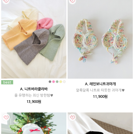
A. 레인보니트귀마개
A. 니트바라클라바
알록달록 니트로 따뜻한 귀마개♥
올 유행하는 최신 방한템♥
11,900원
13,900원