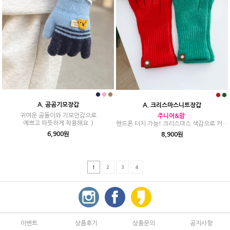
A. 곰곰기모장갑
A. 크리스마스니트장갑
귀여운 곰돌이와 기모안감으로
주니어&맘
예쁘고 따뜻하게 착용해요 :)
핸드폰 터치 가능! 크리스마스 색감으로 커플
로 착용해도 사랑스러운 아이템
6,900원
8,900원
1
2
3
4
이벤트
상품후기
상품문의
공지사항