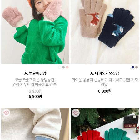
A. 뽀글이장갑
A. 다이노기모장갑
뽀글뽀글 귀여운 양털장갑!
귀여운 공룡이 손등에♡ 따뜻하고 멋찐 기모
안감이 두터워 따뜻해요 강추!
장갑
8,900원
6,900원
6,900원