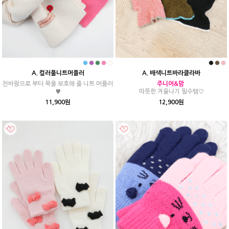
A. 배색니트바라클라바
A. 컬러풀니트머플러
주니어&맘
찬바람으로 부터 목을 보호해 줄 니트 머플러
따뜻한 겨울나기 필수템♡
♥
12,900원
11,900원