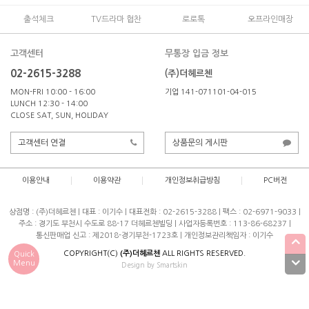
출석체크
TV드라마 협찬
로로톡
오프라인매장
고객센터
무통장 입금 정보
02-2615-3288
(주)더헤르첸
MON-FRI 10:00 - 16:00
기업 141-071101-04-015
LUNCH 12:30 - 14:00
CLOSE SAT, SUN, HOLIDAY
고객센터 연결
상품문의 게시판
이용안내
이용약관
개인정보취급방침
PC버전
상점명 : (주)더헤르첸
|
대표 :
이기수
|
대표전화 : 02-2615-3288
|
팩스 : 02-6971-9033
|
주소 : 경기도 부천시 수도로 88-17 더헤르첸빌딩
|
사업자등록번호 : 113-86-68237
|
통신판매업 신고 : 제2018-경기부천-1723호
|
개인정보관리책임자 : 이기수
COPYRIGHT(C)
(주)더헤르첸
ALL RIGHTS RESERVED.
Quick
Menu