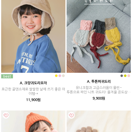
A. 투톤퍼귀도리
A. 크앙귀도리모자
유니크함과 고급스러움이 물씬~
포근한 골덴소재로 쌀쌀한 날에 쓰기 좋은 아
투톤으로 짜인 니트 귀도리! 올겨울 온도상승
이템-*
아이템!
9,900원
11,900원