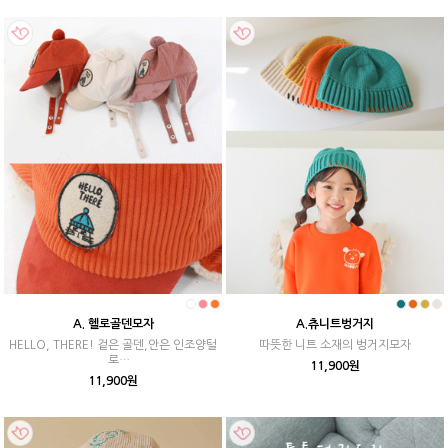
A. 헬로골덴모자
A.츄니트벙거지
HELLO, THERE! 겉은 골덴,안은 인조양털
따뜻한 니트 소재의 벙거지모자
로
11,900원
예쁘고 보온성은 UP!!
11,900원