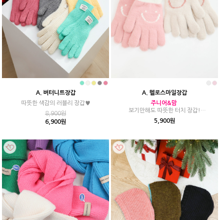
A. 버터니트장갑
A. 헬로스마일장갑
따뜻한 색감의 러블리 장갑♥
주니어&맘
보기만해도 따뜻한 터치 장갑!
8,900원
핸드폰 터치 가능♡
5,900원
6,900원