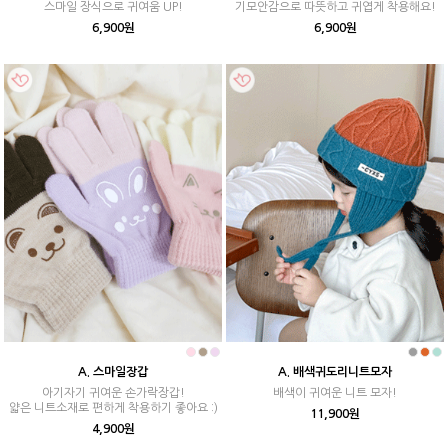
스마일 장식으로 귀여움 UP!
기모안감으로 따뜻하고 귀엽게 착용해요!
6,900원
6,900원
A. 스마일장갑
A. 배색귀도리니트모자
아기자기 귀여운 손가락장갑!
배색이 귀여운 니트 모자!
얇은 니트소재로 편하게 착용하기 좋아요 :)
11,900원
4,900원