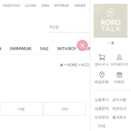
0
ONLY YOU
LOGIN
JOIN
MY PAGE
ORDER
CART
N
SWIMWEAR
SALE
WITH BOY
JUNIOR
장바구니
마이페이지
> HOME > ACC/SHOES/BAG
배송조회
이벤트
상품후기
공지사항
상품문의
매장안내
가방
기타
도매문의
출석체크
FAQ