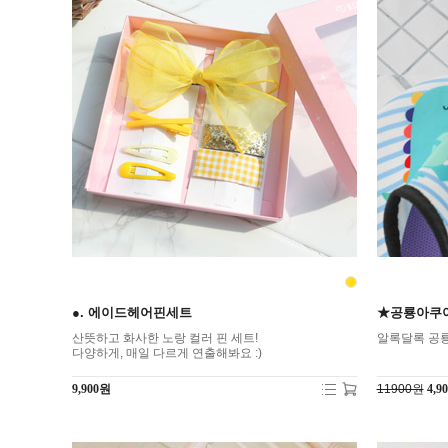
●. 에이드헤어핀세트
★공룡아쿠아
산뜻하고 화사한 노랑 컬러 핀 세트!
알록달록 공
다양하게, 매일 다르게 연출해봐요 :)
9,900원
11900원
4,9