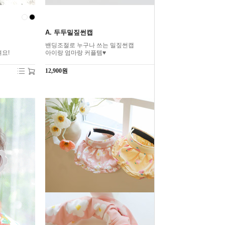
A. 두두밀짚썬캡
밴딩조절로 누구나 쓰는 밀짚썬캡
요!
아이랑 엄마랑 커플템♥
12,900원