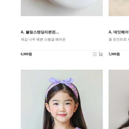
A. 블링스탠딩리본핀...
A. 데잇헤
색감 너무 예쁜 스팽글 헤어핀
꽃 포인트로 시
6,900원
5,900원