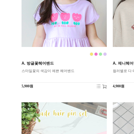
A. 방글꽃헤어밴드
A. 제니헤
스마일꽃의 색감이 예쁜 헤어밴드
컬러별로 다 
5,900원
4,900원