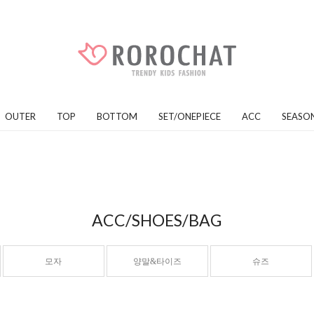
OUTER
TOP
BOTTOM
SET/ONEPIECE
ACC
SEASO
ACC/SHOES/BAG
모자
양말&타이즈
슈즈