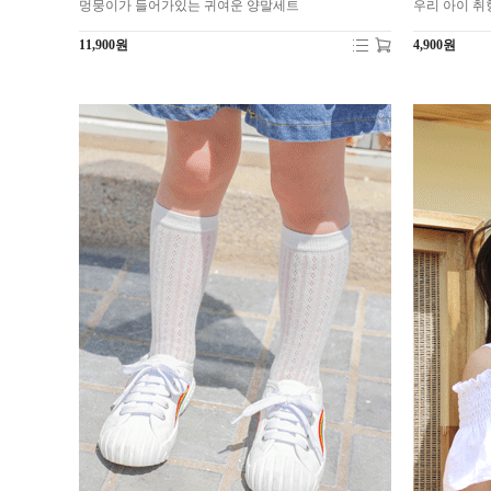
멍뭉이가 들어가있는 귀여운 양말세트
우리 아이 취
11,900원
4,900원