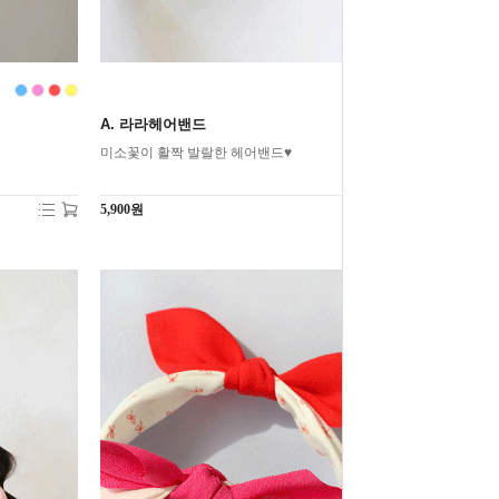
A. 라라헤어밴드
미소꽃이 활짝 발랄한 헤어밴드♥
5,900원