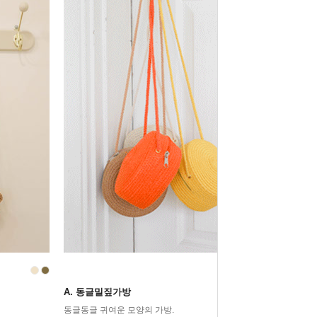
A. 동글밀짚가방
동글동글 귀여운 모양의 가방.