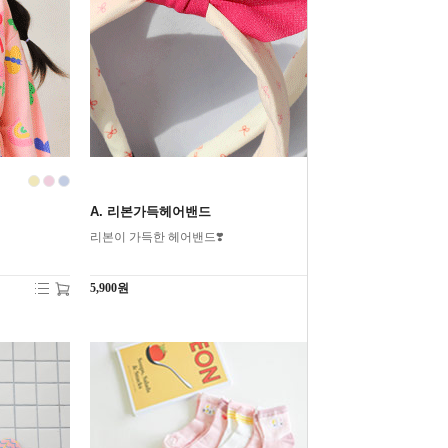
A. 리본가득헤어밴드
리본이 가득한 헤어밴드❣️
5,900원