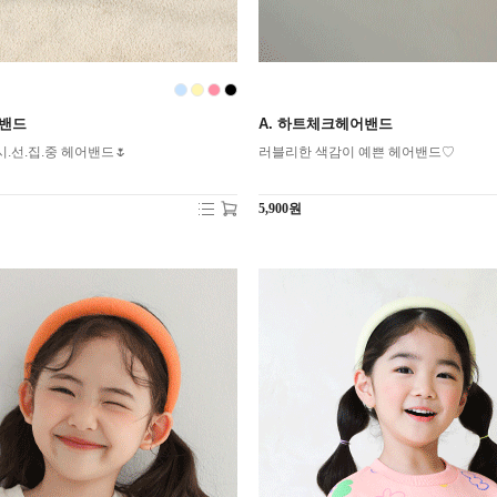
어밴드
A. 하트체크헤어밴드
.선.집.중 헤어밴드🌷
러블리한 색감이 예쁜 헤어밴드♡
5,900원