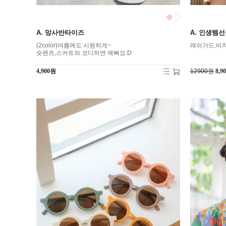
A. 망사반타이즈
A. 인생템
(2color)여름에도 시원하게~
래쉬가드,비치
숏팬츠,스커트와 코디하면 예뻐요:D
4,900원
12900원
8,9