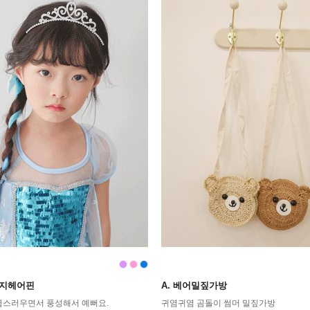
릿지헤어핀
A. 베어밀짚가방
급스러우면서 풍성해서 예뻐요.
귀염귀염 곰돌이 썸머 밀짚가방