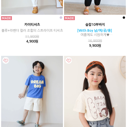
카이티셔츠
슬랍10부바지
블루+라벤더 컬러 조합의 스트라이프 티셔츠
[With Boy 남/여/공/용]
여름에도 시원하게♥
11,900원
면과 레이온 혼방소재로 촉감이 부드러워요~
16,900원
4,900원
9,900원