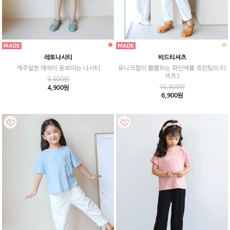
레토나시티
비드티셔츠
캐주얼한 매력이 돋보이는 나시티
유니크함이 뿜뿜하는 파인애플 프린팅의 티
셔츠:)
9,900원
16,900원
4,900원
6,900원