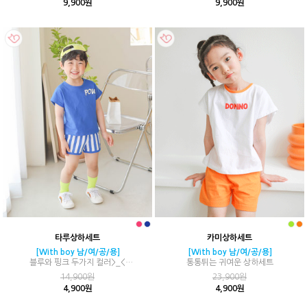
9,900원
9,900원
타루상하세트
카미상하세트
[With boy 남/여/공/용]
[With boy 남/여/공/용]
블루와 핑크 두가지 컬러>_<
통통튀는 귀여운 상하세트
올 여름 남매룩, 자매룩, 형제룩
14,900원
23,900원
4,900원
4,900원