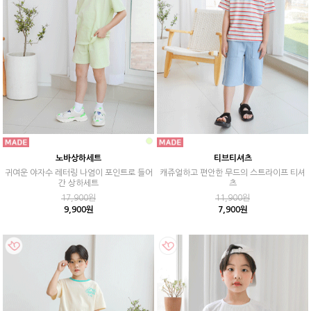
노바상하세트
티브티셔츠
귀여운 야자수 레터링 나염이 포인트로 들어
캐쥬얼하고 편안한 무드의 스트라이프 티셔
간 상하세트
츠
17,900원
11,900원
9,900원
7,900원