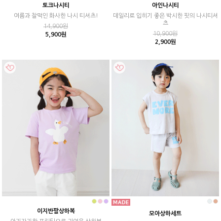
토크나시티
아인나시티
여름과 찰떡인 화사한 나시 티셔츠!
데일리로 입히기 좋은 박시한 핏의 나시티셔
츠
14,900원
10,900원
5,900원
2,900원
이지반팔상하복
모아상하세트