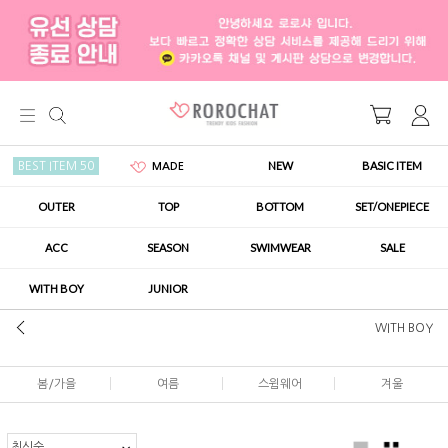
NEW
BASIC ITEM
BEST ITEM 50
MADE
OUTER
TOP
BOTTOM
SET/ONEPIECE
ACC
SEASON
SWIMWEAR
SALE
WITH BOY
JUNIOR
WITH BOY
봄/가을
여름
스윔웨어
겨울