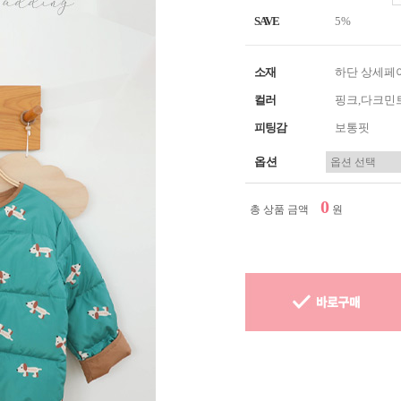
SAVE
5%
소재
하단 상세페
컬러
핑크,다크민
피팅감
보통핏
옵션
0
총 상품 금액
원