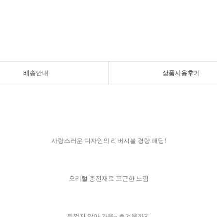
배송안내
상품사용후기
사랑스러운 디자인의 리버시블 경량 패딩!
오리털 충전재로 포근한 느낌
두껍지 않아 가을~ 초겨울까지