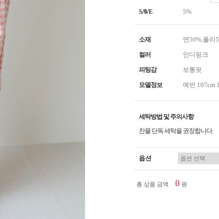
SAVE
5%
소재
면50%,폴리5
컬러
인디핑크
피팅감
보통핏
모델정보
예빈 107cm 
세탁방법 및 주의사항
찬물 단독 세탁을 권장합니다.
옵션
0
총 상품 금액
원