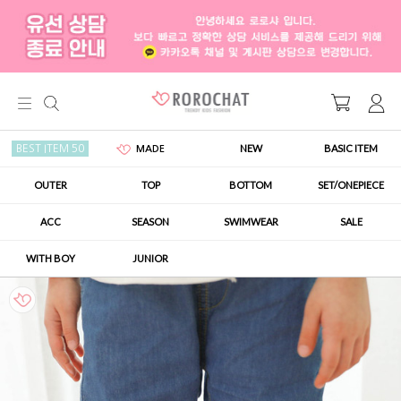
NEW
BASIC ITEM
BEST ITEM 50
MADE
OUTER
TOP
BOTTOM
SET/ONEPIECE
ACC
SEASON
SWIMWEAR
SALE
WITH BOY
JUNIOR