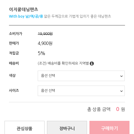
이지쿨데님팬츠
With boy 남/여/공/용
얇은 두께감으로 가볍게 입히기 좋은 데님팬츠
소비자가
19,900원
4,900
원
판매가
5%
적립금
배송비
(조건)
배송비를 확인하세요
지역별
색상
사이즈
0
총 상품 금액
원
구매하기
관심상품
장바구니