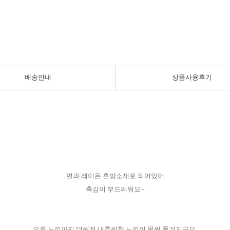
배송안내
상품사용후기
면과 레이온 혼방소재로 되어있어
촉감이 부드러워요~
요루 느낌까지 더해져 내츄럴한 느낌이 물씬 풍겨지구요.