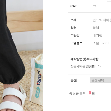
SAVE
5%
소재
면50% 레이
컬러
블랙
피팅감
배기핏
모델정보
소율 95cm 1
세탁방법 및 주의사항
찬물세탁을 권장합니다
옵션
0
총 상품 금액
원