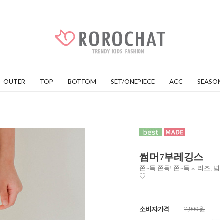
OUTER
TOP
BOTTOM
SET/ONEPIECE
ACC
SEASO
썸머7부레깅스
쫀~득 쫀득! 쫀~득 시리즈, 넘
♡
소비자가격
7,900원