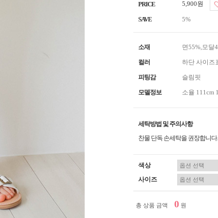
5,900원
PRICE
SAVE
5%
소재
면55%,모달
컬러
하단 사이즈
피팅감
슬림핏
모델정보
소율 111cm 
세탁방법 및 주의사항
찬물 단독 손세탁을 권장합니다.
색상
사이즈
0
총 상품 금액
원