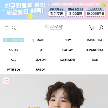
NEW
BASIC ITEM
BEST ITEM 50
MADE
OUTER
TOP
BOTTOM
SET/ONEPIECE
ACC
SEASON
SWIMWEAR
SALE
WITH BOY
JUNIOR