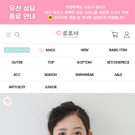
NEW
BASIC ITEM
BEST ITEM 50
MADE
OUTER
TOP
BOTTOM
SET/ONEPIECE
ACC
SEASON
SWIMWEAR
SALE
WITH BOY
JUNIOR