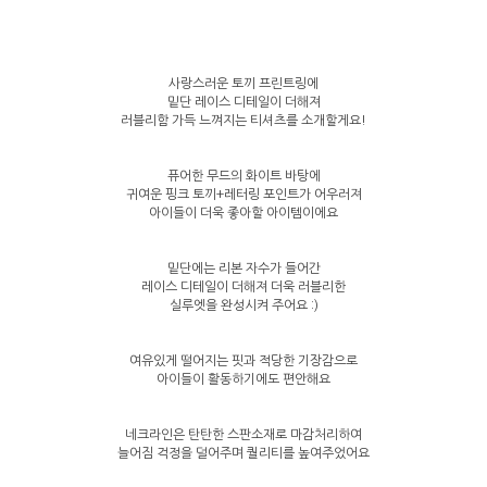
사랑스러운 토끼 프린트링에
밑단 레이스 디테일이 더해져
러블리함 가득 느껴지는 티셔츠를 소개할게요!
퓨어한 무드의 화이트 바탕에
귀여운 핑크 토끼+레터링 포인트가 어우러져
아이들이 더욱 좋아할 아이템이에요
밑단에는 리본 자수가 들어간
레이스 디테일이 더해져 더욱 러블리한
실루엣을 완성시켜 주어요 :)
여유있게 떨어지는 핏과 적당한 기장감으로
아이들이 활동하기에도 편안해요
네크라인은 탄탄한 스판소재로 마감처리하여
늘어짐 걱정을 덜어주며 퀄리티를 높여주었어요