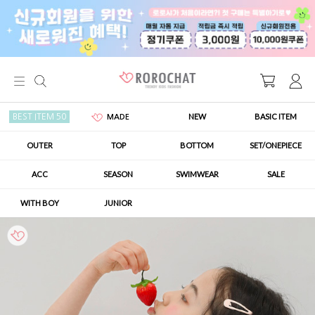
NEW
BASIC ITEM
BEST ITEM 50
MADE
OUTER
TOP
BOTTOM
SET/ONEPIECE
ACC
SEASON
SWIMWEAR
SALE
WITH BOY
JUNIOR