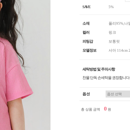
SAVE
5%
소재
폴리95%,나
컬러
핑크
피팅감
보통핏
모델정보
서아 114cm 
세탁방법 및 주의사항
찬물 단독 손세탁을 권장합니다.
옵션
0
총 상품 금액
원