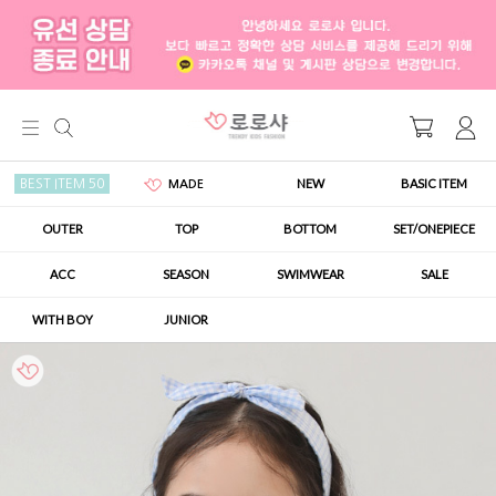
NEW
BASIC ITEM
BEST ITEM 50
MADE
OUTER
TOP
BOTTOM
SET/ONEPIECE
ACC
SEASON
SWIMWEAR
SALE
WITH BOY
JUNIOR