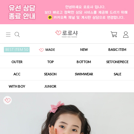
NEW
BASIC ITEM
BEST ITEM 50
MADE
OUTER
TOP
BOTTOM
SET/ONEPIECE
ACC
SEASON
SWIMWEAR
SALE
WITH BOY
JUNIOR