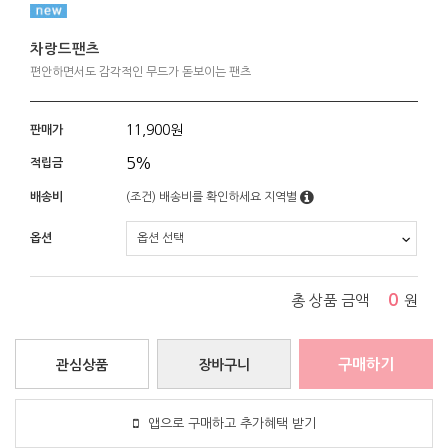
차랑드팬츠
편안하면서도 감각적인 무드가 돋보이는 팬츠
11,900
원
판매가
5%
적립금
배송비
(조건)
배송비를 확인하세요
지역별
옵션
0
총 상품 금액
원
구매하기
관심상품
장바구니
앱으로 구매하고 추가혜택 받기