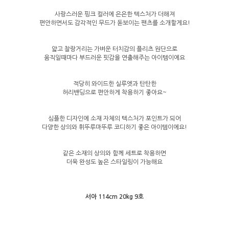
사랑스러운 핑크 컬러에 은은한 텍스처가 더해져
편안하면서도 감각적인 무드가 돋보이는 팬츠를 소개할게요!
얇고 찰랑거리는 가벼운 터치감의 플리츠 원단으로
움직일때마다 부드러운 핏감을 연출해주는 아이템이에요
적당히 와이드한 실루엣과 탄탄한
허리밴딩으로 편안하게 착용하기 좋아요~
심플한 디자인에 소재 자체의 텍스처가 포인트가 되어
다양한 상의와 휘뚜루마뚜루 코디하기 좋은 아이템이에요!
같은 소재의 상의와 함께 세트로 착용하면
더욱 완성도 높은 스타일링이 가능해요
서아 114cm 20kg 9호