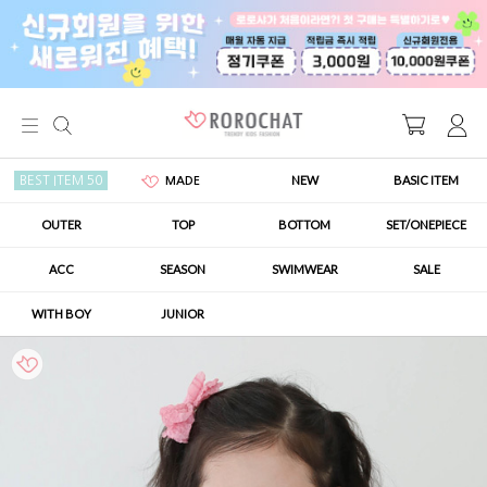
NEW
BASIC ITEM
BEST ITEM 50
MADE
OUTER
TOP
BOTTOM
SET/ONEPIECE
ACC
SEASON
SWIMWEAR
SALE
WITH BOY
JUNIOR