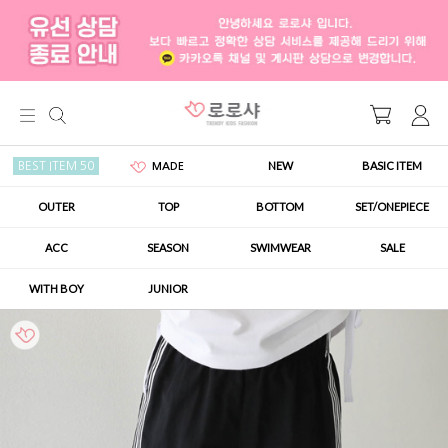
NEW
BASIC ITEM
BEST ITEM 50
MADE
OUTER
TOP
BOTTOM
SET/ONEPIECE
ACC
SEASON
SWIMWEAR
SALE
WITH BOY
JUNIOR