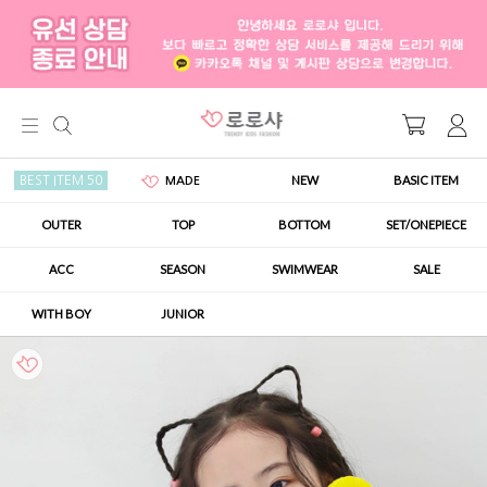
NEW
BASIC ITEM
BEST ITEM 50
MADE
OUTER
TOP
BOTTOM
SET/ONEPIECE
ACC
SEASON
SWIMWEAR
SALE
WITH BOY
JUNIOR