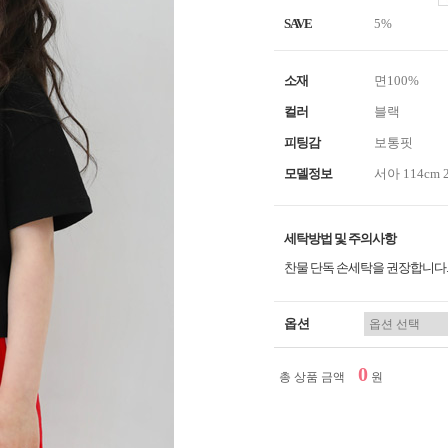
SAVE
5%
소재
면100%
컬러
블랙
피팅감
보통핏
모델정보
서아 114cm 
세탁방법 및 주의사항
찬물 단독 손세탁을 권장합니다.
옵션
0
총 상품 금액
원