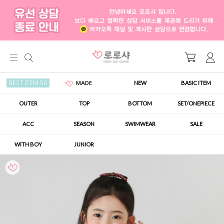
NEW
BASIC ITEM
BEST ITEM 50
MADE
OUTER
TOP
BOTTOM
SET/ONEPIECE
ACC
SEASON
SWIMWEAR
SALE
WITH BOY
JUNIOR