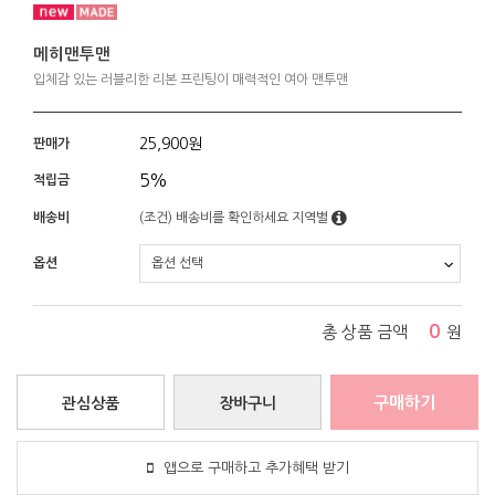
메히맨투맨
입체감 있는 러블리한 리본 프린팅이 매력적인 여아 맨투맨
25,900
원
판매가
5%
적립금
배송비
(조건)
배송비를 확인하세요
지역별
옵션
0
총 상품 금액
원
구매하기
관심상품
장바구니
앱으로 구매하고 추가혜택 받기