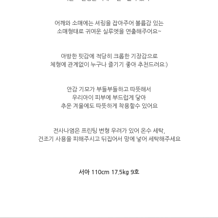
어깨와 소매에는 셔링을 잡아주어 볼륨감 있는
소매형태로 귀여운 실루엣을 연출해주어요~
아방한 핏감에 적당히 크롭한 기장감으로
체형에 관계없이 누구나 즐기기 좋아 추천드려요:)
안감 기모가 부들부들하고 따뜻해서
우리아이 피부에 부드럽게 닿아
추운 겨울에도 따뜻하게 착용할수 있어요
전사나염은 프린팅 변형 우려가 있어 온수 세탁,
건조기 사용을 피해주시고 뒤집어서 망에 넣어 세탁해주세요
서아 110cm 17.5kg 9호