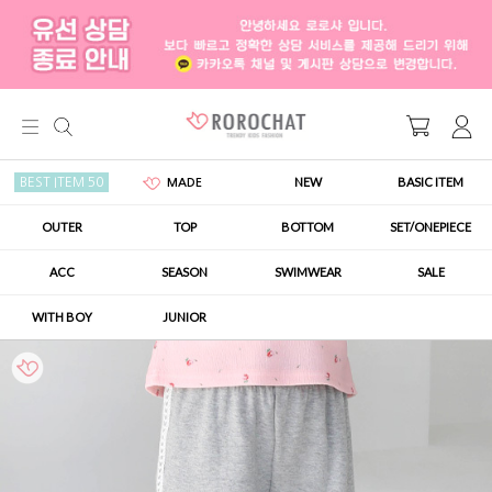
NEW
BASIC ITEM
BEST ITEM 50
MADE
OUTER
TOP
BOTTOM
SET/ONEPIECE
ACC
SEASON
SWIMWEAR
SALE
WITH BOY
JUNIOR