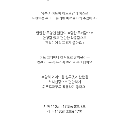
양쪽 사이드에 하트모양 레이스로
포인트를 주어 러블리한 매력을 더해주었어요~
탄탄한 특양면 원단의 적당한 두께감으로
안정감 있고 편안한 착용감으로
간절기에 착용하기 좋아요:)
어느 코디에나 찰떡으로 잘어울리는
멜란지, 블랙 두가지 컬러로 준비했어요
적당히 와이드한 실루엣과 탄탄한
허리밴딩으로 편안하게
휘뚜루마뚜루 착용하기 좋아요!
서아 110cm 17.5kg 9호,7호
리아 148cm 33kg 17호