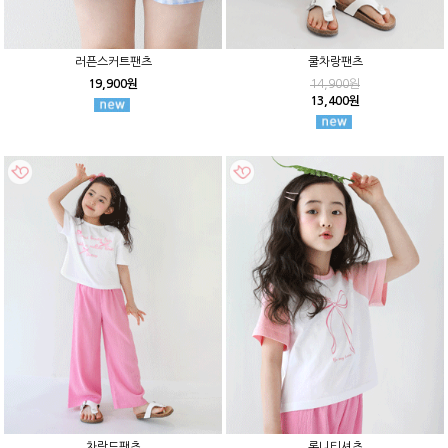
러픈스커트팬츠
쿨차랑팬츠
19,900원
14,900원
13,400원
차랑드팬츠
론니티셔츠