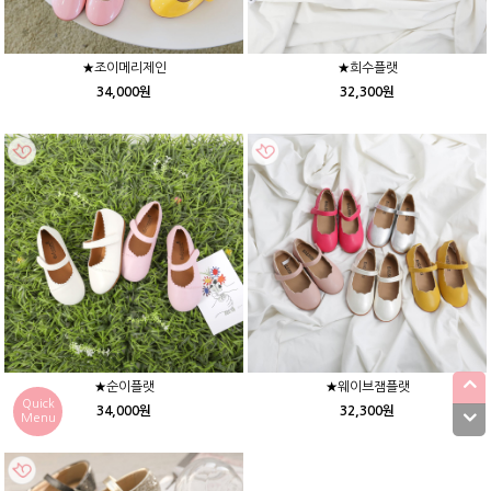
★조이메리제인
★희수플랫
34,000원
32,300원
★순이플랫
★웨이브잼플랫
Quick
34,000원
32,300원
Menu