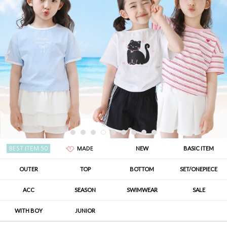
NEW
BASIC ITEM
BEST ITEM 50
MADE
OUTER
TOP
BOTTOM
SET/ONEPIECE
ACC
SEASON
SWIMWEAR
SALE
WITH BOY
JUNIOR