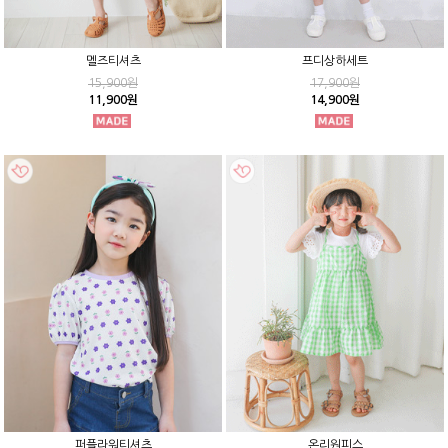
멜즈티셔츠
프디상하세트
15,900원
17,900원
11,900원
14,900원
퍼플라워티셔츠
온리원피스