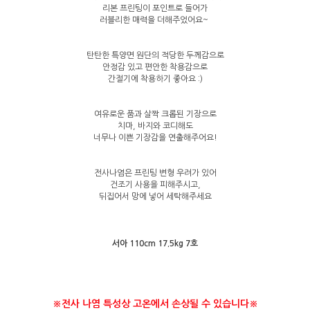
리본 프린팅이 포인트로 들어가
러블리한 매력을 더해주었어요~
탄탄한 특양면 원단의 적당한 두께감으로
안정감 있고 편안한 착용감으로
간절기에 착용하기 좋아요 :)
여유로운 품과 살짝 크롭된 기장으로
치마, 바지와 코디해도
너무나 이쁜 기장감을 연출해주어요!
전사나염은 프린팅 변형 우려가 있어
건조기 사용을 피해주시고,
뒤집어서 망에 넣어 세탁해주세요
서아 110cm 17.5kg 7호
※전사 나염 특성상 고온에서 손상될 수 있습니다
※