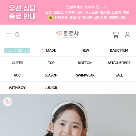
NEW
BASIC ITEM
BEST ITEM 50
MADE
OUTER
TOP
BOTTOM
SET/ONEPIECE
ACC
SEASON
SWIMWEAR
SALE
WITH BOY
JUNIOR