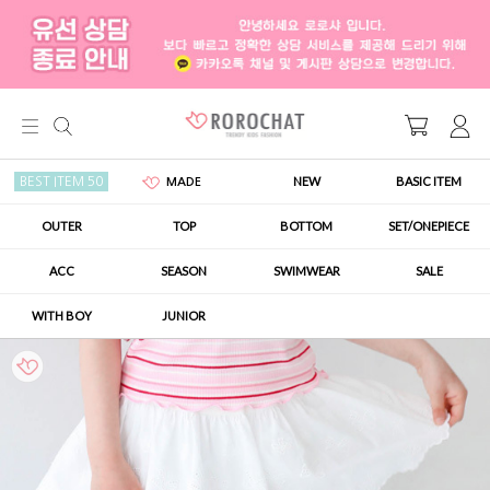
NEW
BASIC ITEM
BEST ITEM 50
MADE
OUTER
TOP
BOTTOM
SET/ONEPIECE
ACC
SEASON
SWIMWEAR
SALE
WITH BOY
JUNIOR