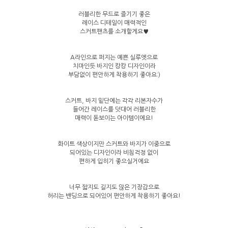
러블리한 무드로 즐기기 좋은
레이스 디테일이 매력적인
스커트팬츠를 소개할게요♥
A라인으로 퍼지는 예쁜 실루엣으로
치마인듯 바지인 캉캉 디자인이라
부담없이 편안하게 착용하기 좋아요:)
스커트, 바지 밑단에는 각각 리본자수가
들어간 레이스를 덧대어 러블리한
매력이 돋보이는 아이템이에요!
화이트 색상이지만 스커트와 바지가 이중으로
되어있는 디자인이라 비침걱정 없이
편하게 입히기 좋으실거에요
너무 짧지도 길지도 않은 기장감으로
허리는 밴딩으로 되어있어 편안하게 착용하기 좋아요!