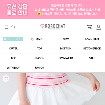
NEW
BASIC ITEM
BEST ITEM 50
MADE
OUTER
TOP
BOTTOM
SET/ONEPIECE
ACC
SEASON
SWIMWEAR
SALE
WITH BOY
JUNIOR