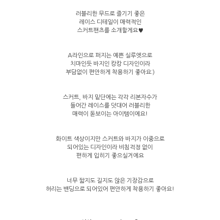
러블리한 무드로 즐기기 좋은
레이스 디테일이 매력적인
스커트팬츠를 소개할게요♥
A라인으로 퍼지는 예쁜 실루엣으로
치마인듯 바지인 캉캉 디자인이라
부담없이 편안하게 착용하기 좋아요:)
스커트, 바지 밑단에는 각각 리본자수가
들어간 레이스를 덧대어 러블리한
매력이 돋보이는 아이템이에요!
화이트 색상이지만 스커트와 바지가 이중으로
되어있는 디자인이라 비침걱정 없이
편하게 입히기 좋으실거에요
너무 짧지도 길지도 않은 기장감으로
허리는 밴딩으로 되어있어 편안하게 착용하기 좋아요!