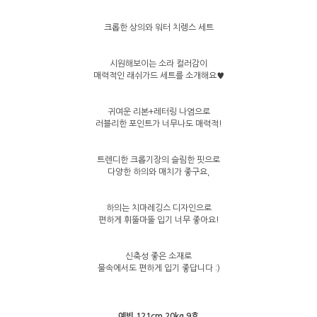
크롭한 상의와 워터 치렝스 세트
시원해보이는 소라 컬러감이
매력적인 래쉬가드 세트를 소개해요♥
귀여운 리본+레터링 나염으로
러블리한 포인트가 너무나도 매력적!
트렌디한 크롭기장의 슬림한 핏으로
다양한 하의와 매치가 좋구요,
하의는 치마레깅스 디자인으로
편하게 휘뚤마뚤 입기 너무 좋아요!
신축성 좋은 소재로
물속에서도 편하게 입기 좋답니다 :)
예빈 121cm 20kg 9호