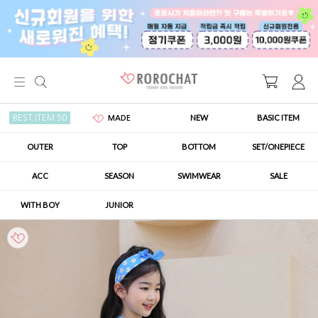
NEW
BASIC ITEM
BEST ITEM 50
MADE
OUTER
TOP
BOTTOM
SET/ONEPIECE
ACC
SEASON
SWIMWEAR
SALE
WITH BOY
JUNIOR