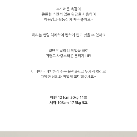
부드러운 촉감의
쫀쫀한 스판끼 있는 원단을 사용하여
착용감과 활동성이 매우 좋아요~
허리는 밴딩 처리하여 편하게 입고 벗을 수 있어요
밑단은 날라리 작업을 하여
귀엽고 사랑스러운 분위기 UP!
어디에나 매치하기 쉬운 블랙&핑크 두가지 컬러로
다양한 상의와 귀엽게 코디해주세요~
예빈 121cm 20kg 11호
서아 108cm 17.5kg 9호