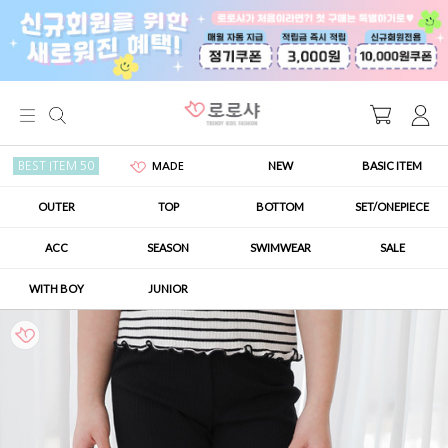
NEW
BASIC ITEM
BEST ITEM 50
MADE
OUTER
TOP
BOTTOM
SET/ONEPIECE
ACC
SEASON
SWIMWEAR
SALE
WITH BOY
JUNIOR