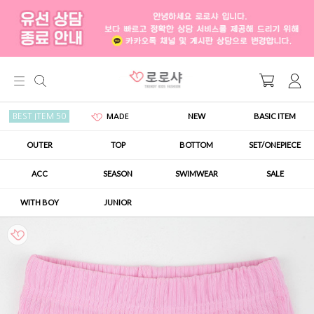
NEW
BASIC ITEM
BEST ITEM 50
MADE
OUTER
TOP
BOTTOM
SET/ONEPIECE
ACC
SEASON
SWIMWEAR
SALE
WITH BOY
JUNIOR