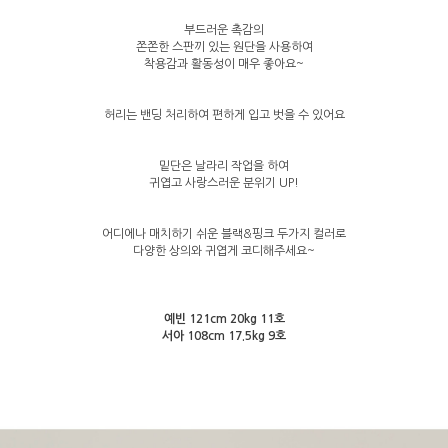
부드러운 촉감의
쫀쫀한 스판끼 있는 원단을 사용하여
착용감과 활동성이 매우 좋아요~
허리는 밴딩 처리하여 편하게 입고 벗을 수 있어요
밑단은 날라리 작업을 하여
귀엽고 사랑스러운 분위기 UP!
어디에나 매치하기 쉬운 블랙&핑크 두가지 컬러로
다양한 상의와 귀엽게 코디해주세요~
예빈 121cm 20kg 11호
서아 108cm 17.5kg 9호