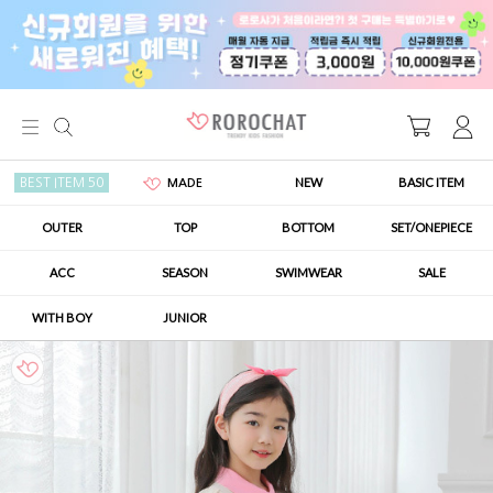
NEW
BASIC ITEM
BEST ITEM 50
MADE
OUTER
TOP
BOTTOM
SET/ONEPIECE
ACC
SEASON
SWIMWEAR
SALE
WITH BOY
JUNIOR