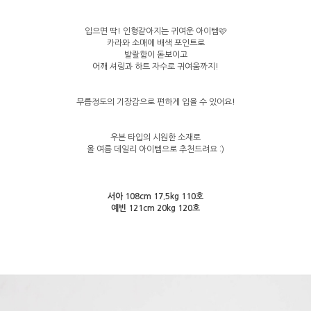
입으면 딱! 인형같아지는 귀여운 아이템🩷
카라와 소매에 배색 포인트로
발랄함이 돋보이고
어깨 셔링과 하트 자수로 귀여움까지!
무릅정도의 기장감으로 편하게 입을 수 있어요!
우븐 타입의 시원한 소재로
올 여름 데일리 아이템으로 추천드려요 :)
서아 108cm 17.5kg 110호
예빈 121cm 20kg 120호