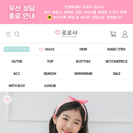
NEW
BASIC ITEM
BEST ITEM 50
MADE
OUTER
TOP
BOTTOM
SET/ONEPIECE
ACC
SEASON
SWIMWEAR
SALE
WITH BOY
JUNIOR