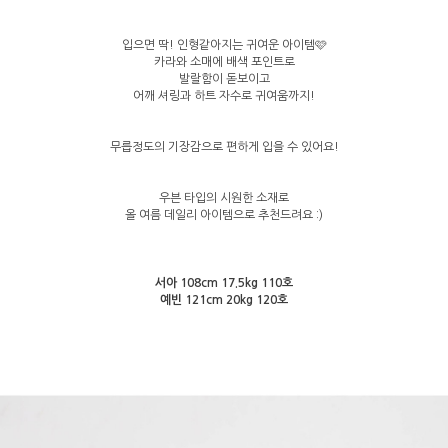
입으면 딱! 인형같아지는 귀여운 아이템🩷
카라와 소매에 배색 포인트로
발랄함이 돋보이고
어깨 셔링과 하트 자수로 귀여움까지!
무릅정도의 기장감으로 편하게 입을 수 있어요!
우븐 타입의 시원한 소재로
올 여름 데일리 아이템으로 추천드려요 :)
서아 108cm 17.5kg 110호
예빈 121cm 20kg 120호