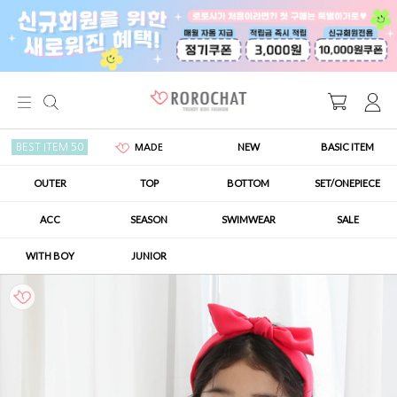
NEW
BASIC ITEM
BEST ITEM 50
MADE
OUTER
TOP
BOTTOM
SET/ONEPIECE
ACC
SEASON
SWIMWEAR
SALE
WITH BOY
JUNIOR