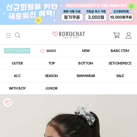
NEW
BASIC ITEM
BEST ITEM 50
MADE
OUTER
TOP
BOTTOM
SET/ONEPIECE
ACC
SEASON
SWIMWEAR
SALE
WITH BOY
JUNIOR