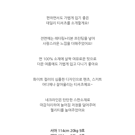
편하면서도 가볍게 입기 좋은
데일리 티셔츠를 소개할게요!
전면에는 레터링+리본 프린팅을 넣어
사랑스러운 느낌을 더해주었어요!
면 100% 소재에 살짝 여유로운 핏으로
더운 여름에도 가볍게 입고 다니기 좋아요
화이트 컬러의 심플한 디자인으로 팬츠, 스커트
어디에나 잘어울리는 티셔츠예요~
네크라인은 탄탄한 스판소재로
마감처리하여 늘어짐 걱정을 덜어주며
퀄리티를 높여주었어요
서아 114cm 20kg 9호