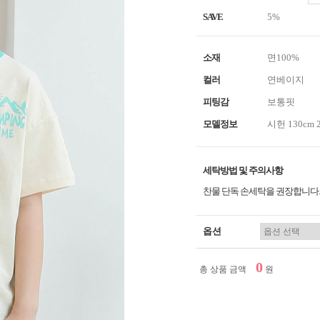
SAVE
5%
소재
면100%
컬러
연베이지
피팅감
보통핏
모델정보
시헌 130cm 
세탁방법 및 주의사항
찬물 단독 손세탁을 권장합니다.
옵션
0
총 상품 금액
원