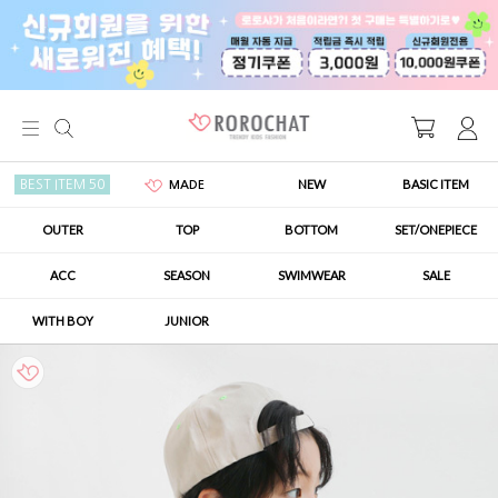
NEW
BASIC ITEM
BEST ITEM 50
MADE
OUTER
TOP
BOTTOM
SET/ONEPIECE
ACC
SEASON
SWIMWEAR
SALE
WITH BOY
JUNIOR