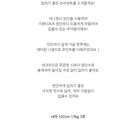
입히기 좋은 상하세트를 소개할게요!
미니쮸리 원단을 사용하여
기본티셔츠 원단보다 도톰하게 착용하여
입을수 있는 아이템이에요!
밋밋하지 않게 가슴 한쪽에는
레터링 나염으로 포인트를 더해주었어요 :)
네크라인은 쫀쫀한 시보리 원단으로
봉제하여 늘어짐 걱정 없이 입히기 좋아요
편안하게 입히기 좋은
넉넉한 핏으로 남아, 여아 구분없이
입을수 있어요
서아 107cm 17kg 7호