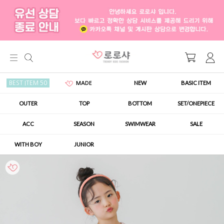
NEW
BASIC ITEM
BEST ITEM 50
MADE
OUTER
TOP
BOTTOM
SET/ONEPIECE
ACC
SEASON
SWIMWEAR
SALE
WITH BOY
JUNIOR