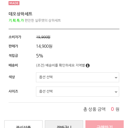
데오상하세트
기.획.특.가
편안한 실루엣의 상하세트
소비자가
19,900원
14,900
원
판매가
5%
적립금
배송비
(조건)
배송비를 확인하세요
지역별
색상
사이즈
0
총 상품 금액
원
구매하기
관심상품
장바구니