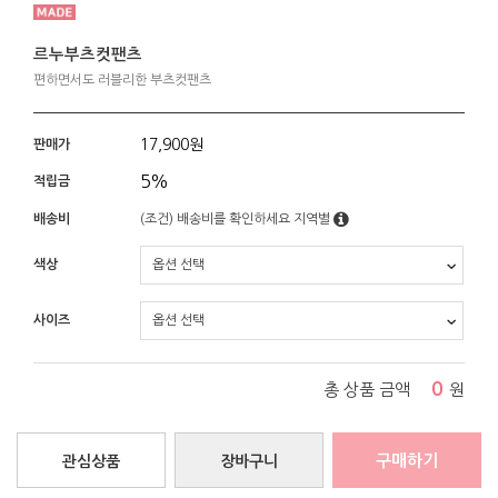
르누부츠컷팬츠
편하면서도 러블리한 부츠컷팬츠
17,900
원
판매가
5%
적립금
배송비
(조건)
배송비를 확인하세요
지역별
색상
사이즈
0
총 상품 금액
원
구매하기
관심상품
장바구니