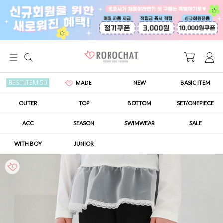
NEW
BASIC ITEM
BEST ITEM 50
MADE
OUTER
TOP
BOTTOM
SET/ONEPIECE
ACC
SEASON
SWIMWEAR
SALE
WITH BOY
JUNIOR