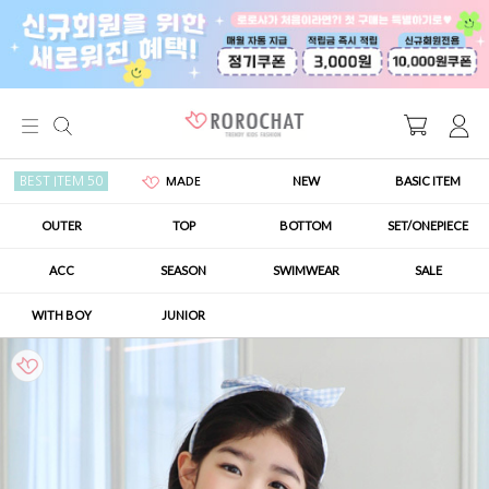
NEW
BASIC ITEM
BEST ITEM 50
MADE
OUTER
TOP
BOTTOM
SET/ONEPIECE
ACC
SEASON
SWIMWEAR
SALE
WITH BOY
JUNIOR