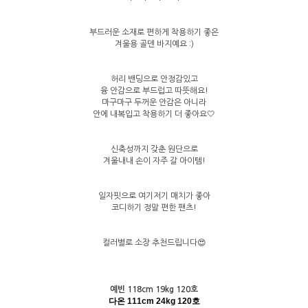
부드러운 소재로 편하게 착용하기 좋은
겨울용 골덴 바지예요 :)
허리 밴딩으로 안정감있고
융 안감으로 부드럽고 따뜻해요!
마구마구 두꺼운 안감은 아니라
안에 내복입고 착용하기 더 좋아요🤍
신축성까지 갖춘 원단으로
겨울내내 손이 자주 갈 아이템!
일자핏으로 여기저기 매치가 좋아
코디하기 정말 편한 팬츠!
컬러별로 소장 추천드립니다😍
예빈 118cm 19kg 120호
다온 111cm 24kg 120호