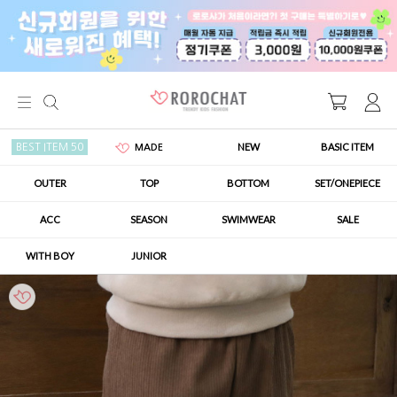
NEW
BASIC ITEM
BEST ITEM 50
MADE
OUTER
TOP
BOTTOM
SET/ONEPIECE
ACC
SEASON
SWIMWEAR
SALE
WITH BOY
JUNIOR