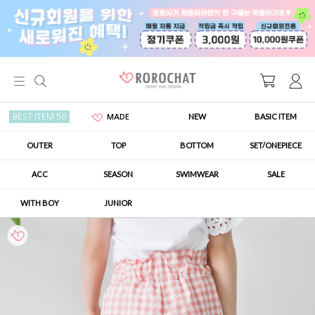
NEW
BASIC ITEM
BEST ITEM 50
MADE
OUTER
TOP
BOTTOM
SET/ONEPIECE
ACC
SEASON
SWIMWEAR
SALE
WITH BOY
JUNIOR