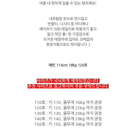
여름 내 편하게 입을 수 있는 팬츠예요!
내추럴한 핏으로 멋스럽고
반팔티, 나시티 등 어디에나
매치하기 쉬워 데일리로 착용하기 좋고
얇고 약간 롱~한 기장감으로
뜨거운 태양아래 입어도 끄떡없어
휴양지룩으로도 딱이랍니다 :)
예빈 114cm 18kg 120호
사이즈가 넉넉하게 제작되었습니다.
추천 사이즈표 참고하시어 주문 부탁드립니다.
110호 : 키 110, 몸무게 16kg 까지 권장
120호 : 키 120, 몸무게 22kg
까지 권장
130호 : 키 130, 몸무게 26kg 까지 권장
140호 : 키 140, 몸무게 29kg 까지 권장
150호 : 키 150, 몸무게 34kg 까지 권장