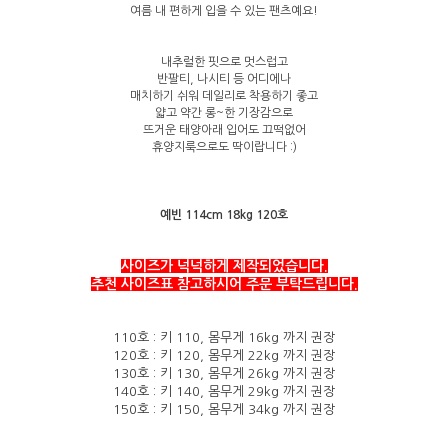
여름 내 편하게 입을 수 있는 팬츠예요!
내추럴한 핏으로 멋스럽고
반팔티, 나시티 등 어디에나
매치하기 쉬워 데일리로 착용하기 좋고
얇고 약간 롱~한 기장감으로
뜨거운 태양아래 입어도 끄떡없어
휴양지룩으로도 딱이랍니다 :)
예빈 114cm 18kg 120호
사이즈가 넉넉하게 제작되었습니다.
추천 사이즈표 참고하시어 주문 부탁드립니다.
110호 : 키 110, 몸무게 16kg 까지 권장
120호 : 키 120, 몸무게 22kg
까지 권장
130호 : 키 130, 몸무게 26kg 까지 권장
140호 : 키 140, 몸무게 29kg 까지 권장
150호 : 키 150, 몸무게 34kg 까지 권장