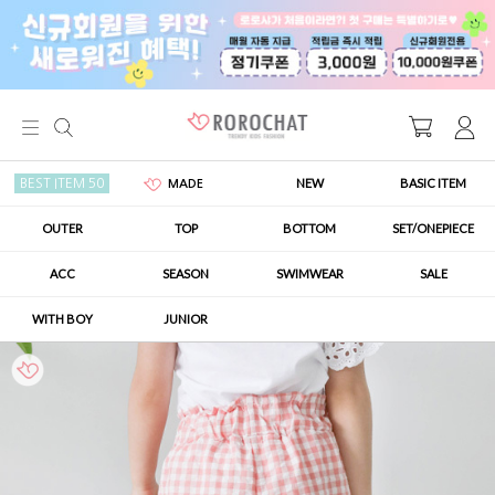
NEW
BASIC ITEM
BEST ITEM 50
MADE
OUTER
TOP
BOTTOM
SET/ONEPIECE
ACC
SEASON
SWIMWEAR
SALE
WITH BOY
JUNIOR