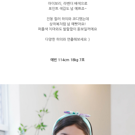
아이보리, 라벤더 배색으로
포인트 색감도 넘 예쁘죠~
진청 컬러 하의와 코디했는데
상하복처럼 넘 예뻣어요!
퍼플색 치마와도 발랄함이 돋보일꺼에요
다양한 하의와 연출해보세요 :)
예빈 114cm 18kg 7호