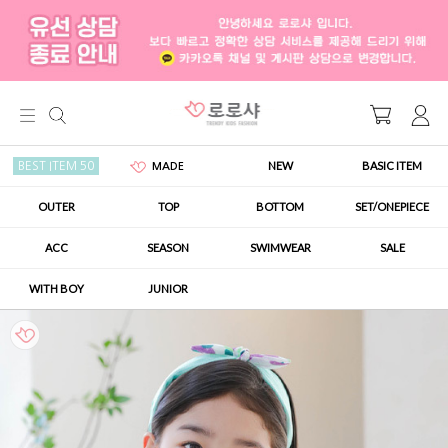
NEW
BASIC ITEM
BEST ITEM 50
MADE
OUTER
TOP
BOTTOM
SET/ONEPIECE
ACC
SEASON
SWIMWEAR
SALE
WITH BOY
JUNIOR