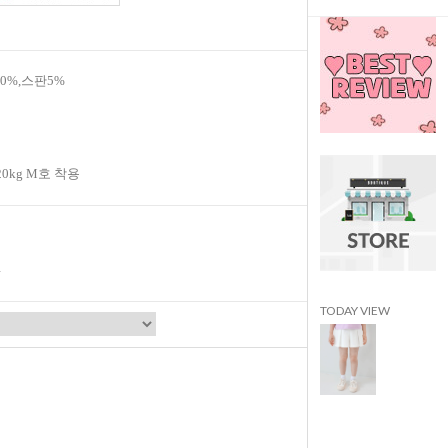
40%,스판5%
20kg M호 착용
TODAY VIEW