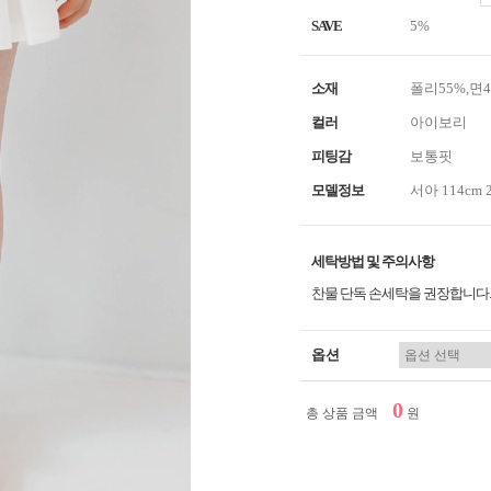
SAVE
5%
소재
폴리55%,면
컬러
아이보리
피팅감
보통핏
모델정보
서아 114cm 
세탁방법 및 주의사항
찬물 단독 손세탁을 권장합니다.
옵션
0
총 상품 금액
원