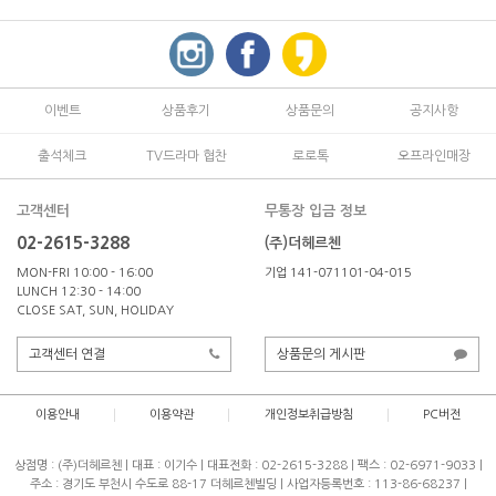
이벤트
상품후기
상품문의
공지사항
출석체크
TV드라마 협찬
로로톡
오프라인매장
고객센터
무통장 입금 정보
02-2615-3288
(주)더헤르첸
MON-FRI 10:00 - 16:00
기업 141-071101-04-015
LUNCH 12:30 - 14:00
CLOSE SAT, SUN, HOLIDAY
고객센터 연결
상품문의 게시판
이용안내
이용약관
개인정보취급방침
PC버전
상점명 : (주)더헤르첸
|
대표 :
이기수
|
대표전화 : 02-2615-3288
|
팩스 : 02-6971-9033
|
주소 : 경기도 부천시 수도로 88-17 더헤르첸빌딩
|
사업자등록번호 : 113-86-68237
|