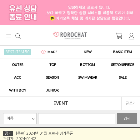
NEW
BASIC ITEM
BEST ITEM 50
MADE
OUTER
TOP
BOTTOM
SET/ONEPIECE
ACC
SEASON
SWIMWEAR
SALE
WITH BOY
JUNIOR
EVENT
글쓰기
검색
공지
[종료] 2024년 01월 로로샤 정기쿠폰
관리자 | 2024-01-02