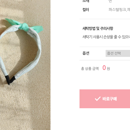
소재
면
컬러
파스텔핑크,
세탁방법 및 주의사항
세탁기 사용시 손상을 줄 수 있으
옵션
0
총 상품 금액
원