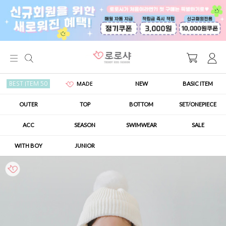
NEW
BASIC ITEM
BEST ITEM 50
MADE
OUTER
TOP
BOTTOM
SET/ONEPIECE
ACC
SEASON
SWIMWEAR
SALE
WITH BOY
JUNIOR